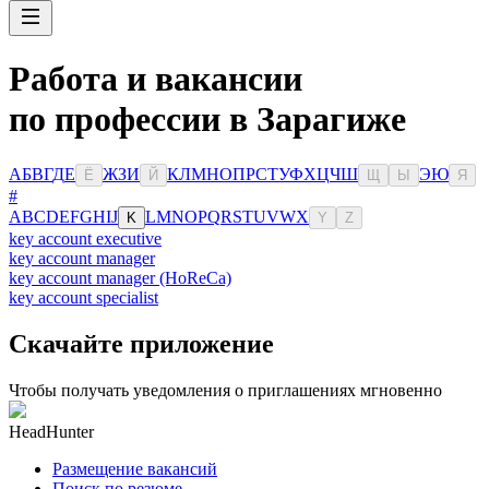
Работа и вакансии
по профессии в Зарагиже
А
Б
В
Г
Д
Е
Ж
З
И
К
Л
М
Н
О
П
Р
С
Т
У
Ф
Х
Ц
Ч
Ш
Э
Ю
Ё
Й
Щ
Ы
Я
#
A
B
C
D
E
F
G
H
I
J
L
M
N
O
P
Q
R
S
T
U
V
W
X
K
Y
Z
key account executive
key account manager
key account manager (HoReCa)
key account specialist
Скачайте приложение
Чтобы получать уведомления о приглашениях мгновенно
HeadHunter
Размещение вакансий
Поиск по резюме